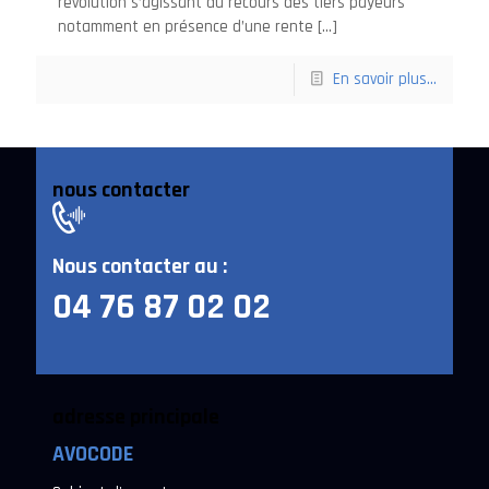
révolution s’agissant du recours des tiers payeurs
notamment en présence d’une rente
[…]
En savoir plus...
nous contacter
Nous contacter au :
04 76 87 02 02
adresse principale
AVOCODE